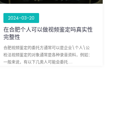
2024-03-20
在合肥个人可以做视频鉴定吗真实性
完整性
合肥视频鉴定的委托方通常可以是企业\个人\公
检法视频鉴定的对象通常是各种录音资料，例如：
一般来说，有以下几类人可能会委托.....