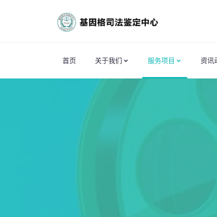
首页
关于我们
服务项目
资讯