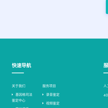
快速导航
关于我们
服务项目
人
基因格司法
录音鉴定
40
鉴定中心
视频鉴定