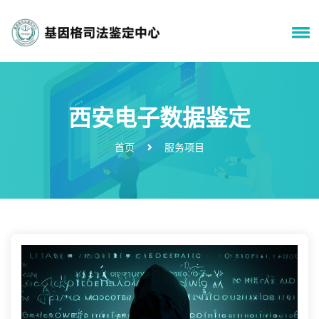
西安电子数据鉴定
首页
服务项目