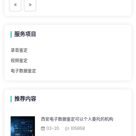
服务项目
录音鉴定
视频鉴定
电子数据鉴定
推荐内容
西安电子数据鉴定可以个人委托的机构
03-20
105858