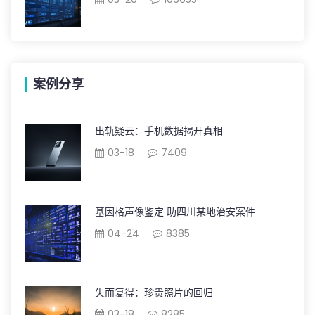
案例分享
出轨疑云：手机数据揭开真相
03-18
7409
基因格声像鉴定 助四川某地治安案件
04-24
8385
失而复得：珍贵照片的回归
03-18
8285