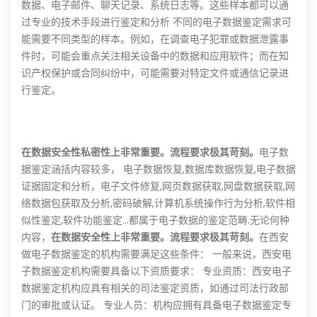
数据、电子邮件、聊天记录、系统日志等。这些样本都可以通
过专业的技术手段进行鉴定和分析 不同的电子数据鉴定需求可
能需要不同类型的样本。例如，在调查电子犯罪或数据泄露事
件时，可能会重点关注相关设备中的数据和应用软件；而在知
识产权保护或合同纠纷中，可能需要对特定文件或通信记录进
行鉴定。
在数据安全性私密性上非常重要。流程要求极其苛刻。
电子数
据鉴定涵括内容较多， 电子数据恢复,数据库数据恢复,电子数据
证据固定和分析，电子文件修复,网页数据获取,网盘数据获取,网
络数据包获取及分析,密码破解,计算机系统操作行为分析,软件相
似性鉴定,软件功能鉴定...都属于电子数据的鉴定范畴.无论何种
内容，
在数据安全性上非常重要。流程要求极其苛刻。
在西安
做电子数据鉴定的机构需要满足这些条件： 一般来说，西安电
子数据鉴定机构需要具备以下资质要求： 专业资质：西安电子
数据鉴定机构应具有相关的司法鉴定资质，如通过司法行政部
门的审批或认证。 专业人员：机构应拥有具备电子数据鉴定专