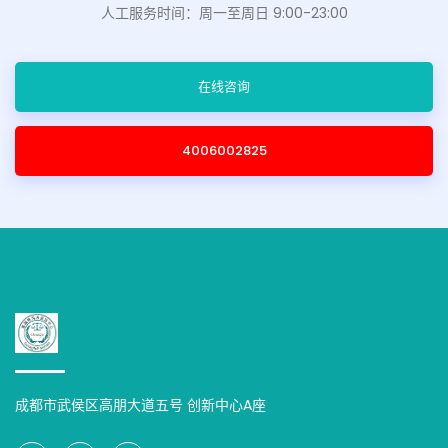
人工服务时间：周一至周日 9:00-23:00
在线咨询
4006002825
成都市武侯区高朋大道五号 创新中心A座