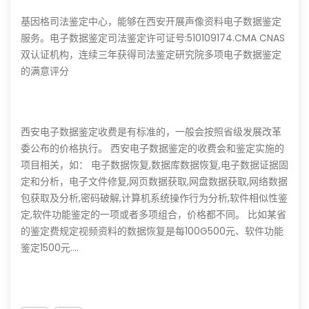
基因格司法鉴定中心，能够在西安开展声像资料电子数据鉴定
服务。电子数据鉴定司法鉴定许可证号:510109174.CMA CNAS
双认证机构，连续三年获得司法鉴定研究院多项电子数据鉴定
的满意评分
西安电子数据鉴定收费是有标准的，一般会按照省级发展改革
委公布的价格执行。 西安电子数据鉴定的收费会和鉴定实施的
项目相关，如： 电子数据恢复,数据库数据恢复,电子数据证据固
定和分析，电子文件修复,网页数据获取,网盘数据获取,网络数据
包获取及分析,密码破解,计算机系统操作行为分析,软件相似性鉴
定,软件功能鉴定的一项或者多项组合，价格都不同。 比如某省
的鉴定费规定视频资料的数据恢复是每100G500元、软件功能
鉴定1500元....