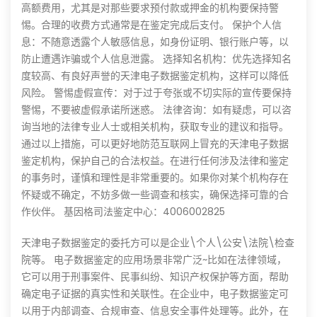
高额费用，尤其是对那些要求预付款或押金的机构要保持警
惕。合理的收费方式通常是在鉴定完成后支付。 保护个人信
息：不随意透露个人敏感信息，如身份证明、银行账户等，以
防止遭遇诈骗或个人信息泄露。 选择知名机构：优先选择知名
度较高、有良好声誉的天津电子数据鉴定机构，这样可以降低
风险。 警惕虚假宣传：对于过于夸张或不切实际的宣传要保持
警惕，不要被虚假承诺所迷惑。 法律咨询：如有疑虑，可以咨
询当地的法律专业人士或相关机构，获取专业的建议和指导。
通过以上措施，可以更好地防范互联网上冒充的天津电子数据
鉴定机构，保护自己的合法权益。在进行任何涉及法律和鉴定
的事务时，谨慎和理性是非常重要的。如果你对某个机构存在
怀疑或不确定，不妨多做一些调查和核实，确保选择可靠的合
作伙伴。 基因格司法鉴定中心：4006002825
天津电子数据鉴定的委托方可以是企业\个人\公安\法院\检查
院等。 电子数据鉴定的应用场景非常广泛~比如在法律领域，
它可以用于刑事案件、民事纠纷、知识产权保护等方面，帮助
确定电子证据的真实性和关联性。在企业中，电子数据鉴定可
以用于内部调查、合规审查、信息安全事件处理等。此外，在