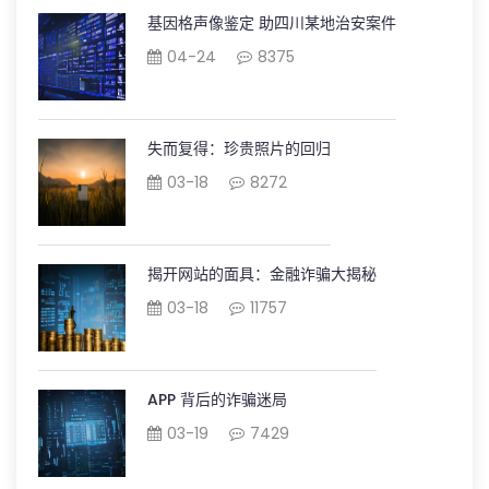
基因格声像鉴定 助四川某地治安案件
04-24
8375
失而复得：珍贵照片的回归
03-18
8272
揭开网站的面具：金融诈骗大揭秘
03-18
11757
APP 背后的诈骗迷局
03-19
7429