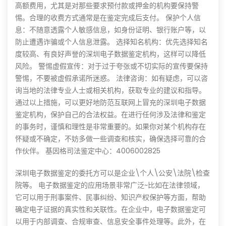
高额费用，尤其是对那些要求预付款或押金的机构要保持警
惕。合理的收费方式通常是在鉴定完成后支付。 保护个人信
息：不随意透露个人敏感信息，如身份证明、银行账户等，以
防止遭遇诈骗或个人信息泄露。 选择知名机构：优先选择知名
度较高、有良好声誉的深圳电子数据鉴定机构，这样可以降低
风险。 警惕虚假宣传：对于过于夸张或不切实际的宣传要保持
警惕，不要被虚假承诺所迷惑。 法律咨询：如有疑虑，可以咨
询当地的法律专业人士或相关机构，获取专业的建议和指导。
通过以上措施，可以更好地防范互联网上冒充的深圳电子数据
鉴定机构，保护自己的合法权益。在进行任何涉及法律和鉴定
的事务时，谨慎和理性是非常重要的。如果你对某个机构存在
怀疑或不确定，不妨多做一些调查和核实，确保选择可靠的合
作伙伴。 基因格司法鉴定中心：4006002825
深圳电子数据鉴定的委托方可以是企业\个人\公安\法院\检查
院等。 电子数据鉴定的应用场景非常广泛~比如在法律领域，
它可以用于刑事案件、民事纠纷、知识产权保护等方面，帮助
确定电子证据的真实性和关联性。在企业中，电子数据鉴定可
以用于内部调查、合规审查、信息安全事件处理等。此外，在