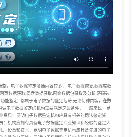
苛刻。
电子数据鉴定涵括内容较多， 电子数据恢复,数据库数
网页数据获取,网盘数据获取,网络数据包获取及分析,密码破
功能鉴定...都属于电子数据的鉴定范畴.无论何种内容，
在数
明做电子数据鉴定的机构需要满足这些条件： 一般来说，昆
专业资质：昆明电子数据鉴定机构应具有相关的司法鉴定资
人员：机构应拥有具备电子数据鉴定专业知识和经验的鉴定人
训。 设备和技术：昆明电子数据鉴定机构应具备先进的电子