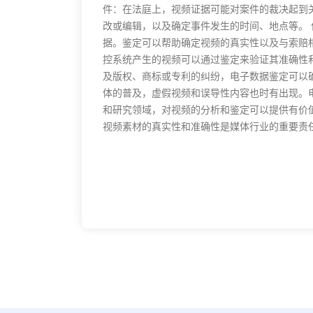
件：在法庭上，视频证据可能对案件的裁决起到
改或编辑，以及确定事件发生的时间、地点等。
据。鉴定可以帮助确定视频的真实性以及与索赔
控系统产生的视频可以通过鉴定来验证其准确性
及版权、商标或专利的纠纷，电子数据鉴定可以
体的普及，虚假视频和误导性内容也时有出现。
和研究领域，对视频的分析和鉴定可以提供有价
视频素材的真实性和准确性是媒体行业的重要责