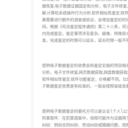
据恢复,电子数据证据固定和分析，电子文件修复,
解,计算机系统操作行为分析,软件相似性鉴定,
果需要进行额外的调查或验证，会增加鉴定的时
间。根据《司法鉴定程序通则》第二十八条，司
内完成鉴定。鉴定事项涉及复杂、疑难、特殊技
准，完成鉴定的时限可以延长，延长时限一般不
昆明电子数据鉴定的收费会和鉴定实施的项目相关
分析，电子文件修复,网页数据获取,网盘数据获取
软件相似性鉴定,软件功能鉴定，价格都不同。比如数据
子数据鉴定收费是有标准的，一般会按照省级发
昆明电子数据鉴定的委托方可以是企业\个人\公
刑事案件：在犯罪调查中，视频可能作为证据用
纠纷：例如合同纠纷、劳动纠纷或婚姻问题，视