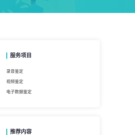
服务项目
录音鉴定
视频鉴定
电子数据鉴定
推荐内容