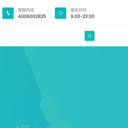
客服热线
服务时间
4006002825
9:00-23:00