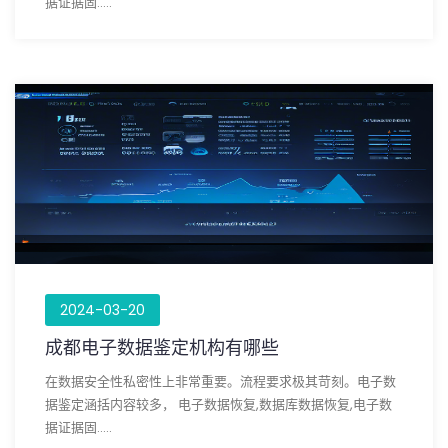
据证据固.....
2024-03-20
成都电子数据鉴定机构有哪些
在数据安全性私密性上非常重要。流程要求极其苛刻。电子数
据鉴定涵括内容较多， 电子数据恢复,数据库数据恢复,电子数
据证据固.....