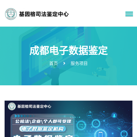
成都电子数据鉴定
首页
服务项目