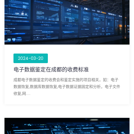
2024-03-20
电子数据鉴定在成都的收费标准
成都电子数据鉴定的收费会和鉴定实施的项目相关，如：电子
数据恢复,数据库数据恢复,电子数据证据固定和分析，电子文件
修复,网.....