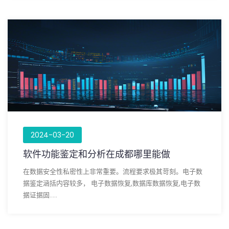
2024-03-20
软件功能鉴定和分析在成都哪里能做
在数据安全性私密性上非常重要。流程要求极其苛刻。电子数
据鉴定涵括内容较多， 电子数据恢复,数据库数据恢复,电子数
据证据固.....