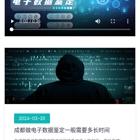
2024-03-20
成都做电子数据鉴定一般需要多长时间